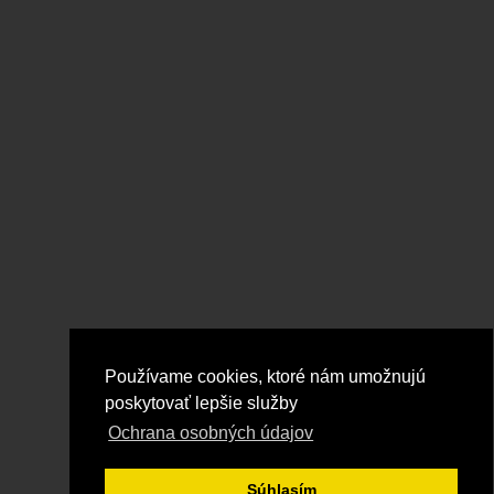
Vzor - Neuznaná reklamácia
Vzor - Reklamačný protokol dodávateľský
Evidencia reklamácii
COPYRIGHT 2026 © Qenti s.r.o.
Na našej webovej stránke momentálne
nezverejňujeme recenzie produktov
Používame cookies, ktoré nám umožnujú
poskytovať lepšie služby
Ochrana osobných údajov
Súhlasím